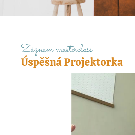
Záznam masterclass
Úspěšná Projektorka
Video
přehrávač