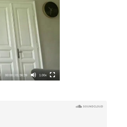
00:00
|
01:36:39
1.00x