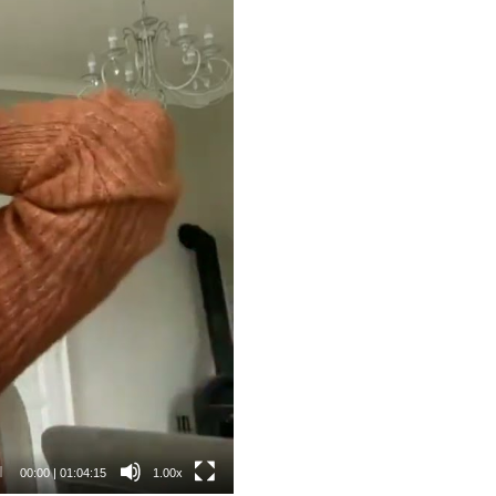
00:00
|
01:04:15
1.00x