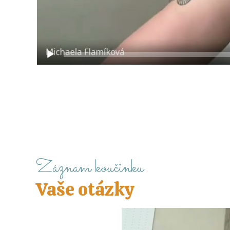
Záznam koučinku
Vaše otázky
Video
přehrávač