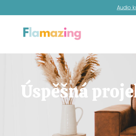
Audio k
Úspěšná proje