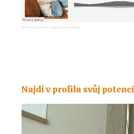
Michaela Flamíková
·
Úspěšná Projektorka
Najdi v profilu svůj potenc
Video
přehrávač