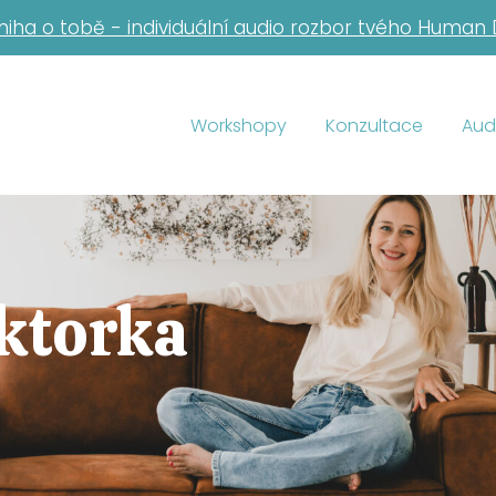
niha o tobě - individuální audio rozbor tvého Human
Workshopy
Konzultace
Aud
ktorka