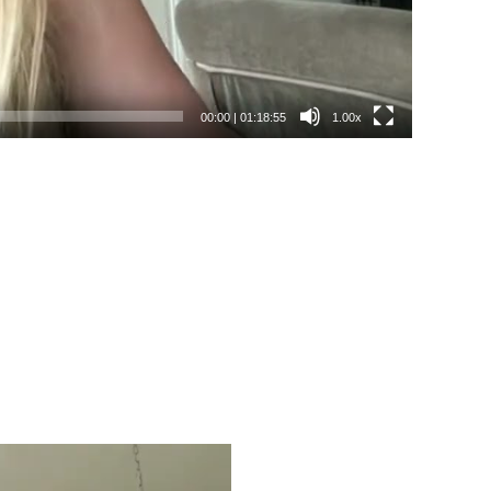
00:00
|
01:18:55
1.00x