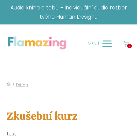
Audio kniha o tobě - individuální audio rozbor
tvého Human Designu
MENU
0
/
Eshop
Zkušební kurz
test