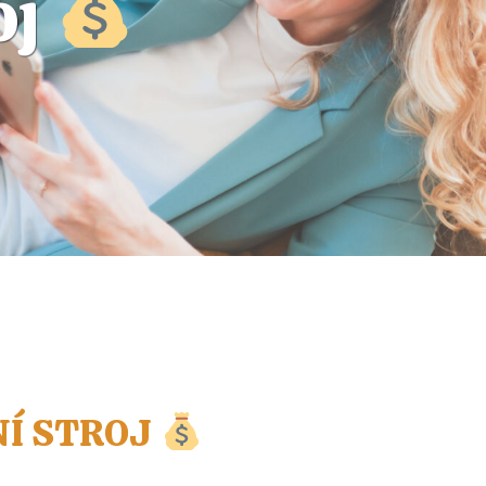
oj
NÍ STROJ