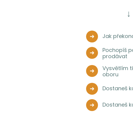
↓
Jak překona
Pochopíš po
prodávat
Vysvětlím t
oboru
Dostaneš ko
Dostaneš ko