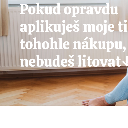
Pokud opravdu
aplikuješ moje ti
tohohle nákupu,
nebudeš litovat