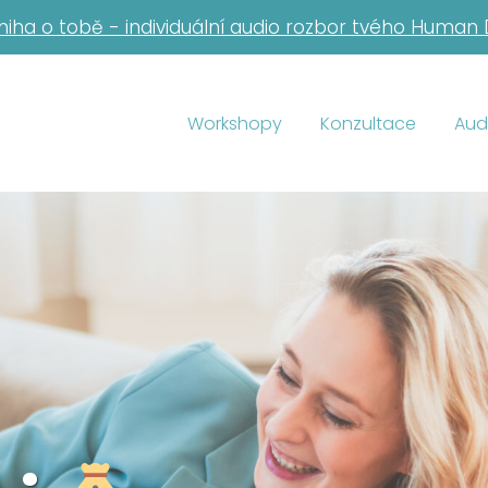
niha o tobě - individuální audio rozbor tvého Human
Workshopy
Konzultace
Aud