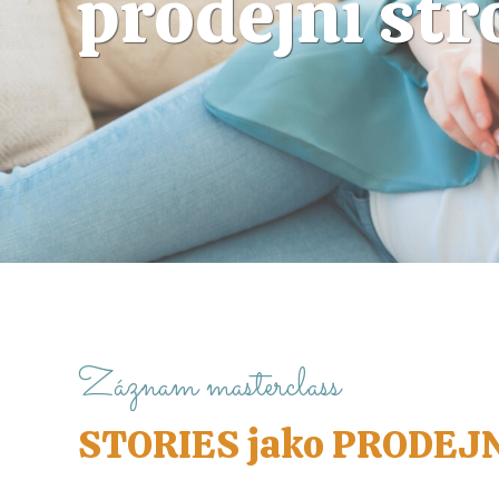
prodejní str
Záznam masterclass
STORIES jako PRODEJ