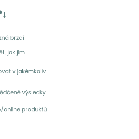
?↓
žná brzdí
, jak jim
ovat v jakémkoliv
svědčené výsledky
b/online produktů