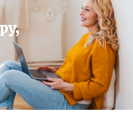
py,
↓