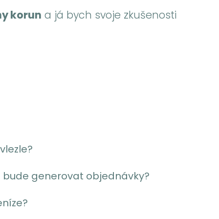
ny korun
a já bych svoje zkušenosti
vlezle?
osti bude generovat objednávky?
eníze?