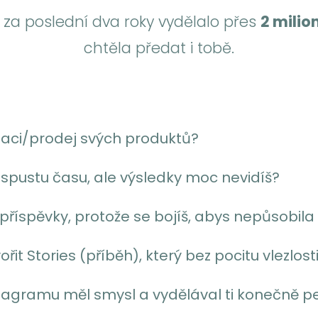
za poslední dva roky vydělalo přes
2 milio
chtěla předat i tobě.
aci/prodej svých produktů?
 spustu času, ale výsledky moc nevidíš?
 příspěvky, protože se bojíš, abys nepůsobila 
ořit Stories (příběh), který bez pocitu vlezl
tagramu měl smysl a vydělával ti konečně p