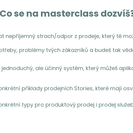
 Co se na masterclass dozvíš
t nepříjemný strach/odpor z prodeje, který tě mo
třeby, problémy tvých zákazníků a budeš tak vědět
i jednoduchý, ale účinný systém, který můžeš aplik
nkrétní příklady prodejních Stories, které mají o
nkrétní typy pro produktový prodej i prodej služe