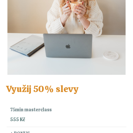
Využij 50% slevy
75min masterclass
555 Kč