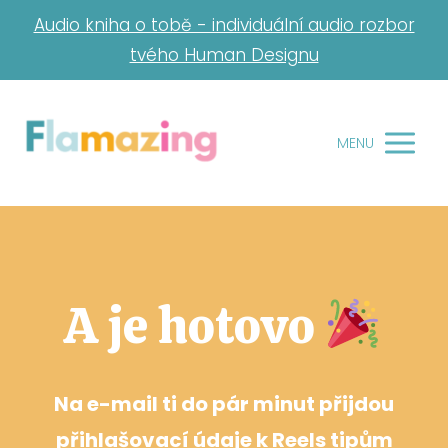
Audio kniha o tobě - individuální audio rozbor
tvého Human Designu
MENU
A je hotovo
Na e-mail ti do pár minut přijdou
přihlašovací údaje k Reels tipům