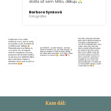
došla až sem. Míšo, děkuju
Barbora Synková
Fotografka
Kam dál: