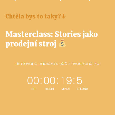
Chtěla bys to taky?↓
Masterclass: Stories jako
prodejní stroj
Limitovaná nabídka s 50% slevou končí za
0
0
0
0
1
9
5
2
DNÍ
HODIN
MINUT
SEKUND