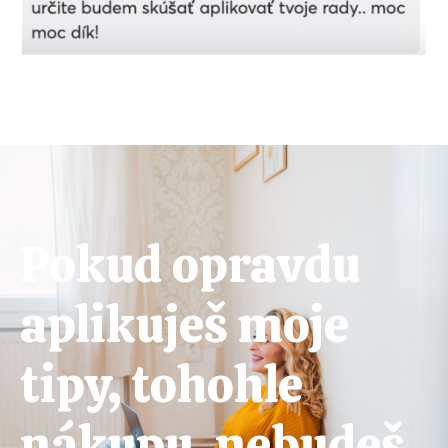
Pokud opravdu
aplikuješ moje
tipy, tohohle
nákupu, nebudeš