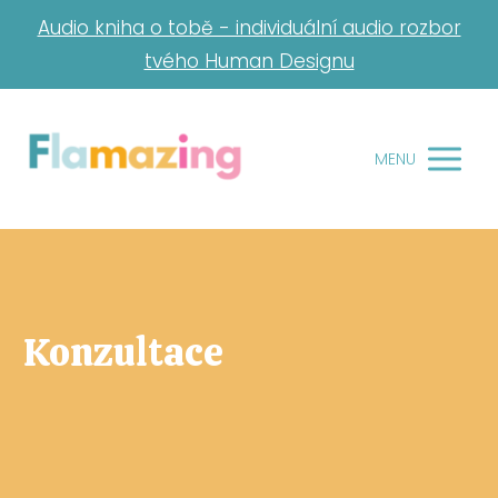
Audio kniha o tobě - individuální audio rozbor
tvého Human Designu
MENU
Konzultace