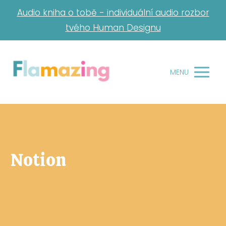
Audio kniha o tobě - individuální audio rozbor
tvého Human Designu
MENU
Notion