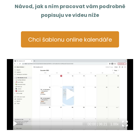
Návod, jak s ním pracovat vám podrobně
popisuju ve videu níže
Chci šablonu online kalendáře
Video
přehrávač
00:00
|
06:21
1.00x