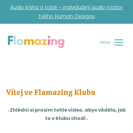
Audio kniha o tobě - individuální audio rozbor
tvého Human Designu
MENU
Vítej ve Flamazing Klubu
↓Zhlédni si prosím tohle video, abys věděla, jak
to v Klubu chodí↓