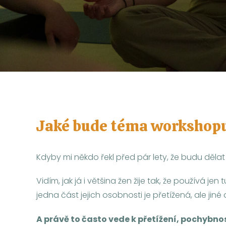
Jaké bude téma workshop
Kdyby mi někdo řekl před pár lety, že budu děl
Vidím, jak já i většina žen žije tak, že používá j
jedna část jejich osobnosti je přetížená, ale jiné 
A právě to často vede k přetížení, pochybno