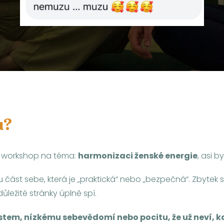
u?
at workshop na téma:
harmonizaci ženské energie
, asi 
en tu část sebe, která je „praktická“ nebo „bezpečná“. Zbytek
důležité stránky úplně spí.
stem, nízkému sebevědomí nebo pocitu, že už neví, kd