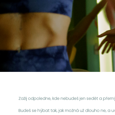
Zažij odpoledne, kde nebudeš jen sedět a přem
Budeš se hýbat tak, jak možná už dlouho ne, a uvo