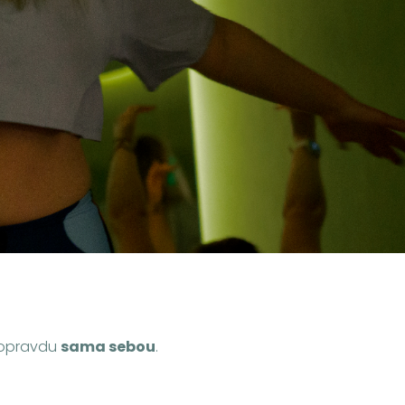
t opravdu
sama sebou
.