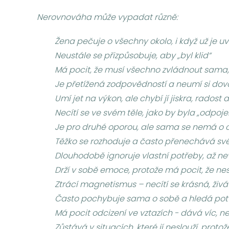
Nerovnováha může vypadat různě:
Žena pečuje o všechny okolo, i když už je u
Neustále se přizpůsobuje, aby „byl klid“
Má pocit, že musí všechno zvládnout sama,
Je přetížená zodpovědností a neumí si dovo
Umí jet na výkon, ale chybí jí jiskra, radost a
Necítí se ve svém těle, jako by byla „odpo
Je pro druhé oporou, ale sama se nemá o c
Těžko se rozhoduje a často přenechává sv
Dlouhodobě ignoruje vlastní potřeby, až nev
Drží v sobě emoce, protože má pocit, že n
Ztrácí magnetismus – necítí se krásná, živá a
Často pochybuje sama o sobě a hledá potv
Má pocit odcizení ve vztazích - dává víc, n
Zůstává v situacích, které jí neslouží, prot