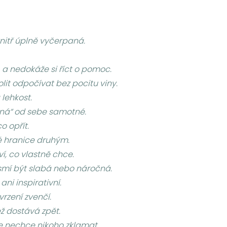
vnitř úplně vyčerpaná.
 a nedokáže si říct o pomoc.
lit odpočívat bez pocitu viny.
 lehkost.
jená“ od sebe samotné.
o opřít.
é hranice druhým.
í, co vlastně chce.
esmí být slabá nebo náročná.
ni inspirativní.
rzení zvenčí.
ež dostává zpět.
ože nechce nikoho zklamat.