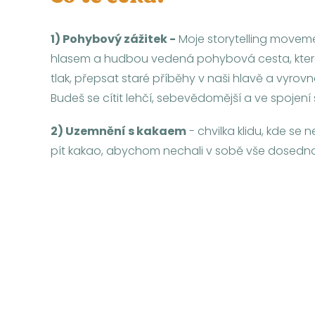
1) Pohybový zážitek -
Moje storytelling move
hlasem a hudbou vedená pohybová cesta, která
tlak, přepsat staré příběhy v naši hlavě a vyrov
Budeš se cítit lehčí, sebevědomější a ve spojen
2) Uzemnění s kakaem
- chvilka klidu, kde s
pít kakao, abychom nechali v sobě vše dosedn