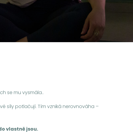
bych se mu vysmála..
 své síly potlačují. Tím vzniká nerovnováha –
o vlastně jsou.