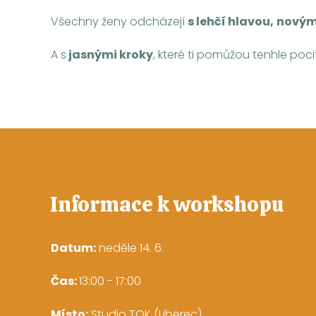
Všechny ženy odcházejí
s lehčí hlavou,
novým
A s
jasnými kroky
, které ti pomůžou tenhle pocit
Informace k workshopu
Datum:
neděle 14. 6.
Čas:
13:00 - 17:00
Místo:
Studio TOK (Liberec)