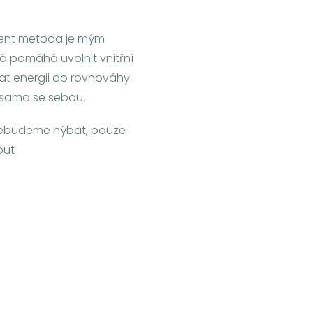
ment metoda je mým
 pomáhá uvolnit vnitřní
nat energii do rovnováhy.
í sama se sebou.
e nebudeme hýbat, pouze
out