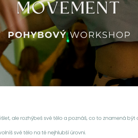
ýšlet, ale rozhýbeš své tělo a poznáš, co to znamená bý
lníš své tělo na té nejhlubší úrovni.