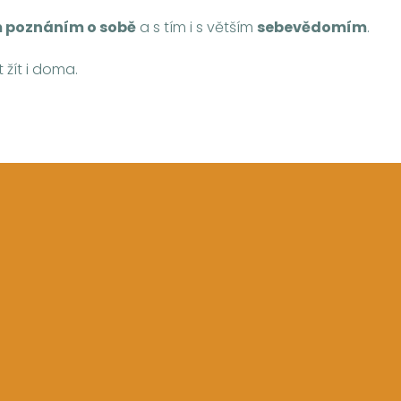
 poznáním o sobě
a s tím i s větším
sebevědomím
.
 žít i doma.