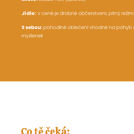
Jídlo:
v ceně je drobné občerstvení, pitný reži
S sebou:
pohodlné oblečení vhodné na pohyb 
myšlenek
Co tě čeká: