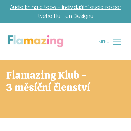
Audio kniha o tobě - individuální audio rozbor
tvého Human Designu
MENU
Flamazing Klub -
3 měsíční členství