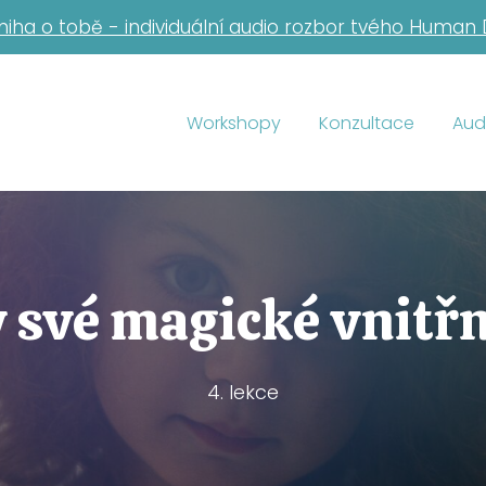
niha o tobě - individuální audio rozbor tvého Human
Workshopy
Konzultace
Aud
 své magické vnitřn
4. lekce