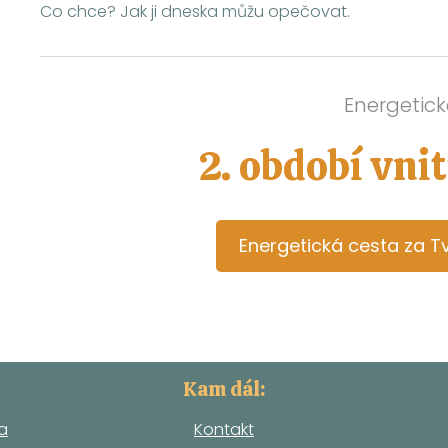
Co chce? Jak ji dneska můžu opečovat.
Energetick
2. období vni
Energetická cesta za T
Kam dál:
a
Kontakt