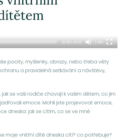
00:00
|
10:01
1.00x
aše pocity, myšlenky, obrazy, nebo třeba věty
, ochranu a pravidelná setkávání a návštěvy,
 jak se vaši rodiče chovají k vašim dětem, co jim
 vyjadřovali emoce. Mohli jste projevovat emoce,
e dneska: jak se cítím, co se ve mně
 se moje vnitřní dítě dneska cítí? co potřebuje?