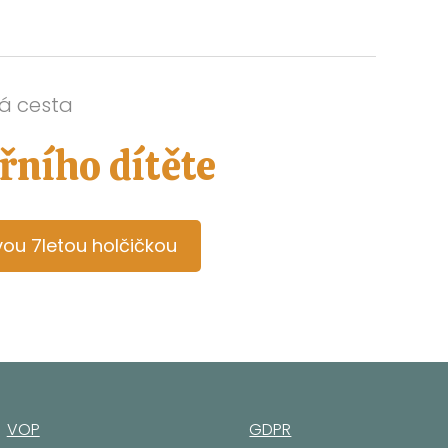
á cesta
třního dítěte
vou 7letou holčičkou
VOP
GDPR