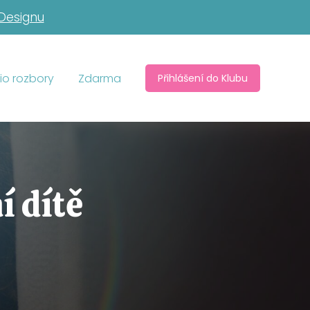
 Designu
io rozbory
Zdarma
Přihlášení do Klubu
í dítě