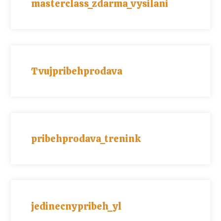
masterclass_zdarma_vysilani
Tvujpribehprodava
pribehprodava_trenink
jedinecnypribeh_yl