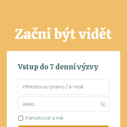
Začni být vidět
Vstup do 7 denní výzvy
Pamatovat si mě