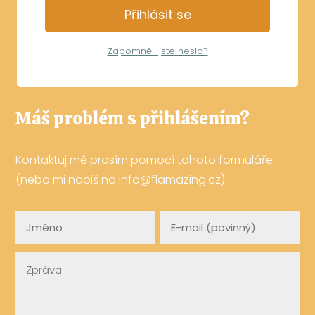
Přihlásit se
Zapomněli jste heslo?
Máš problém s přihlášením?
Kontaktuj mě prosím pomocí tohoto formuláře
(nebo mi napiš na info@flamazing.cz)