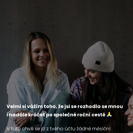
Velmi si vážím toho, že jsi se rozhodla se mnou
i nadále kráčet po společné roční cestě
V tuto chvíli se již z tvého účtu žádné měsíční