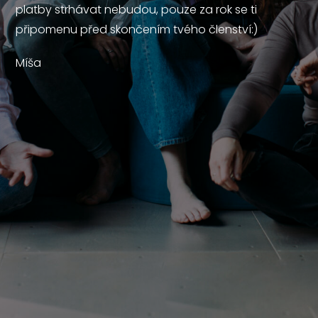
platby strhávat nebudou, pouze za rok se ti
připomenu před skončením tvého členství:)
Míša